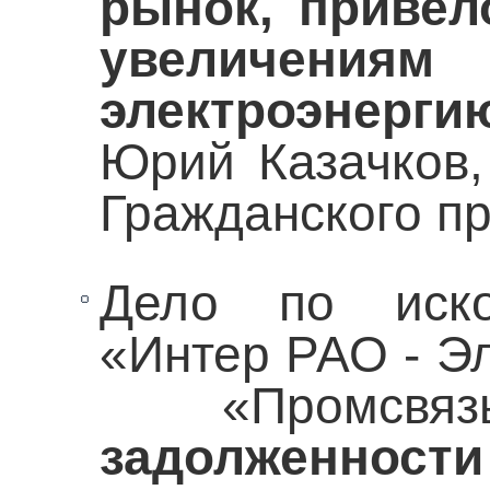
рынок, приве
увеличен
электроэнерги
Юрий Казачков,
Гражданского пр
Дело по иск
«Интер РАО - Э
«Промсвяз
задолженно