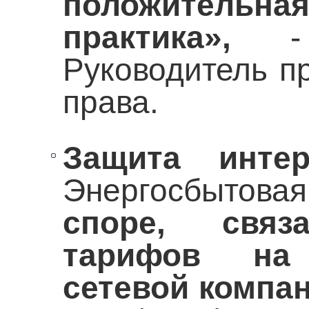
положитель
практика»,
- В
Руководитель п
права.
Защита интер
Энергосбытова
споре, свя
тарифов на
сетевой компа