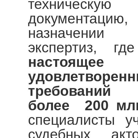
техническу
документаци
назначении с
экспертиз, г
настояще
удовлетво
требований 
более 200 млн
специалисты у
судебных акт