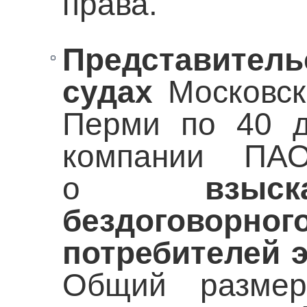
права.
Представител
судах
Московско
Перми по 40 д
компании ПА
о
взыс
бездоговорн
потребителей 
Общий размер