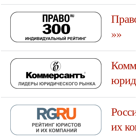
Прав
»»
Комм
юрид
Росси
их к