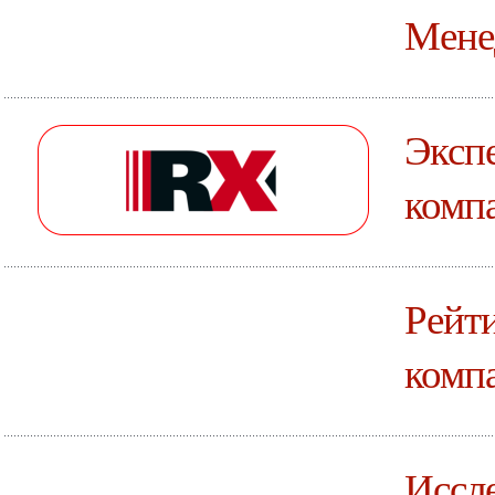
Мене
Эксп
комп
Рейт
комп
Иссле