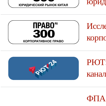
юрид
Иссле
корпо
РЮТ:
канал
ФПА: