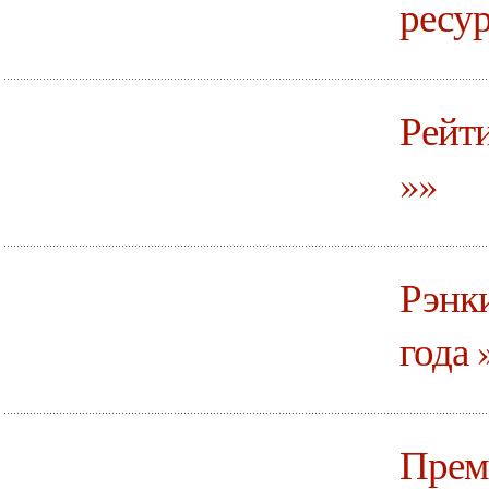
ресур
Рейт
»»
Рэнки
года 
Прем