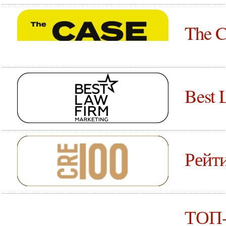
The C
Best 
Рейт
ТОП-