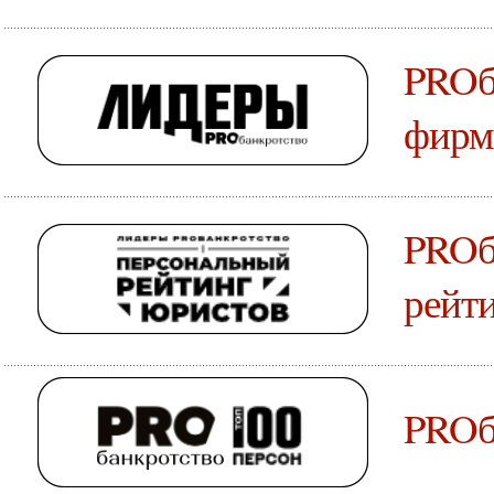
PROб
фирм
PROб
рейт
PROб