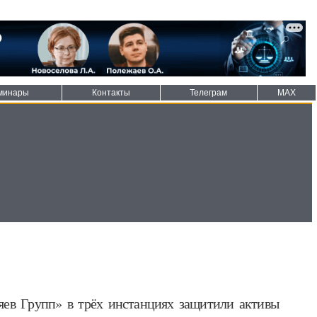
минары
Контакты
Телеграм
MAX
ев Групп» в трёх инстанциях защитили активы