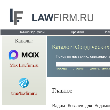
Каталог юр. фирм
Практики
Нов
Каналы:
Каталог Юридических
Поиск по названию, описанию, 
Max Lawfirm.ru
города
страны
деятельнос
Главное
t.me/lawfirmru
Вадим Ковалев для Ведомос