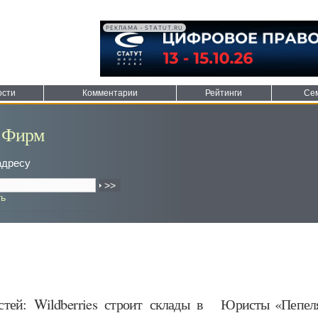
РЕКЛАМА • STATUT.RU
ости
Комментарии
Рейтинги
Се
 Фирм
адресу
ть
тей: Wildberries строит склады в
Юристы «Пепеля