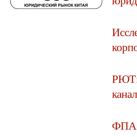
Иссле
корпо
РЮТ:
канал
ФПА: