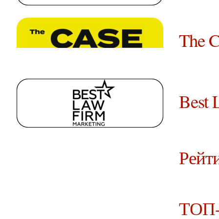
The C
Best 
Рейт
ТОП-