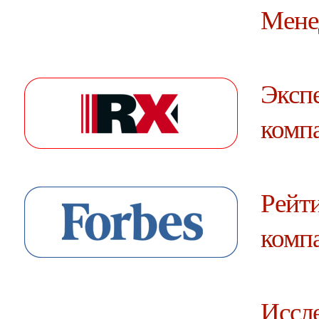
Мене
Эксп
комп
Рейт
комп
Иссле