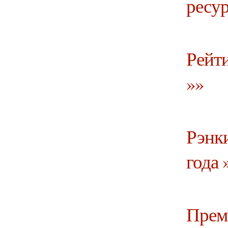
ресур
Рейт
»»
Рэнки
года 
Прем