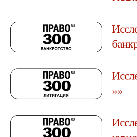
Иссле
банкр
Иссле
»»
Иссле
юрид