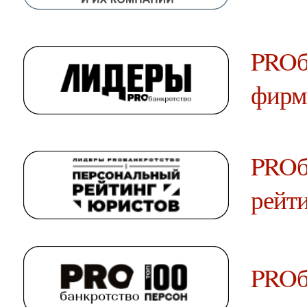
PROб
фирм
PROб
рейт
PROб