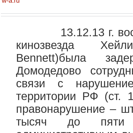
w-a.ru
13.12.13 г. восх
кинозвезда Хей
Bennett)была зад
Домодедово сотруд
связи с нарушени
территории РФ (ст. 
правонарушение – шт
тысяч до пяти