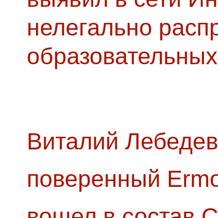
нелегально расп
образовательных
Виталий Лебедев
поверенный Ermol
вошел в состав 