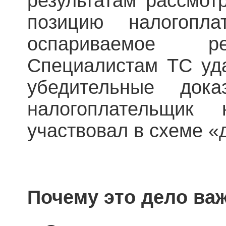
результатам рассмот
позицию налогопл
оспариваемое р
Специалистам TC уда
убедительные дока
налогоплательщи
участвовал в схеме «
Почему это дело ва