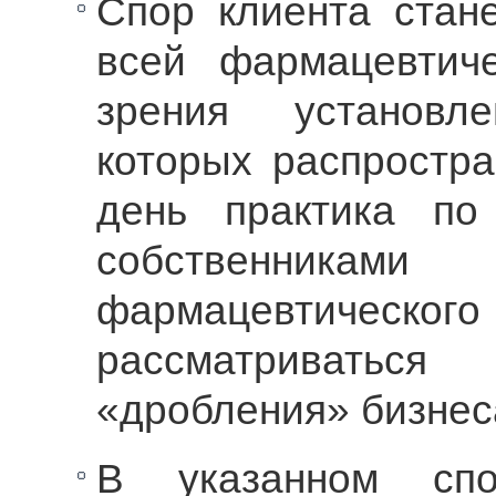
Спор клиента стан
всей фармацевтич
зрения установл
которых распростр
день практика по
собственни
фармацевтическо
рассматриватьс
«дробления» бизнес
В указанном спо