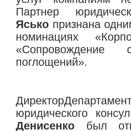
Партнер юридиче
Ясько
признана одни
номинациях «Корп
«Сопровождение
поглощений».
ДиректорДепарта
юридического консул
Денисенко
был отм