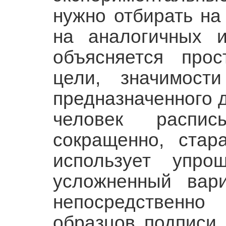
нужно отбирать на
на аналогич­ных 
объясняется прос
цели, значимост
предназначенного 
человек распи
сокращенно, стар
использует упро
усложненный вари
непосредственн
образцов подписи