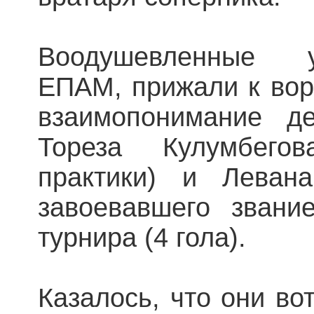
Воодушевленные 
ЕПАМ, прижали к вор
взаимопонимание де
Тореза Кулумбего
практики) и Леван
завоевавшего звани
турнира (4 гола).
Казалось, что они во