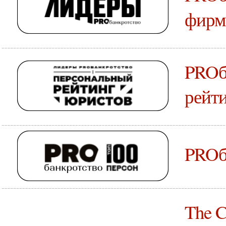
фирм
PROб
рейт
PROб
The C