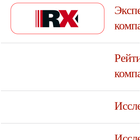
Эксп
комп
Рейт
комп
Иссле
Иссле