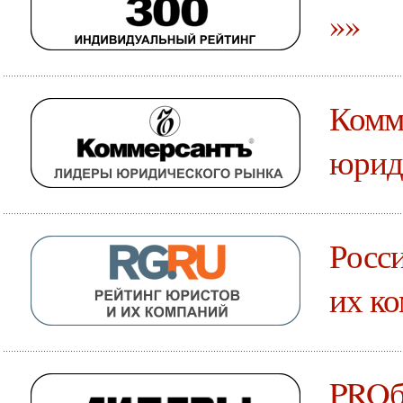
»»
Комм
юрид
Росси
их к
PROб