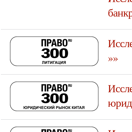
банкр
Иссле
»»
Иссле
юрид