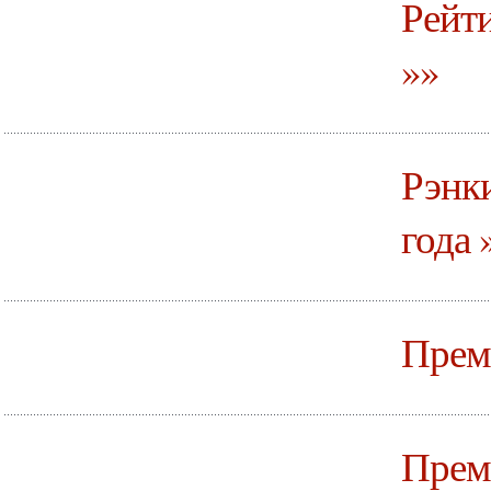
Рейт
»»
Рэнки
года 
Прем
Прем