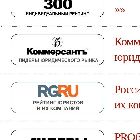
»»
Комм
юрид
Росси
их к
PROб