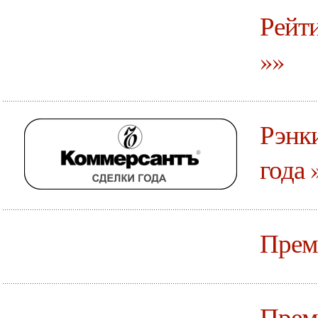
Рейт
»»
Рэнки
года 
Прем
Прем