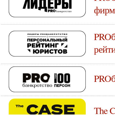
фирм
PROб
рейт
PROб
The C