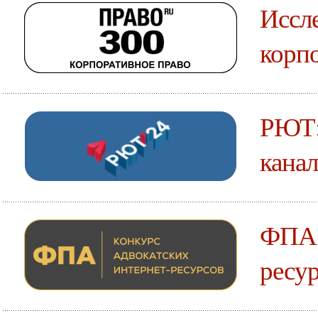
Иссле
корпо
РЮТ:
канал
ФПА:
ресур