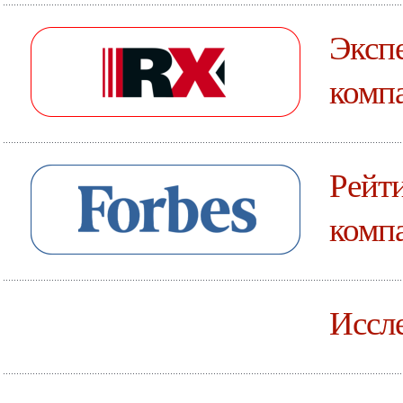
Эксп
комп
Рейт
комп
Иссле