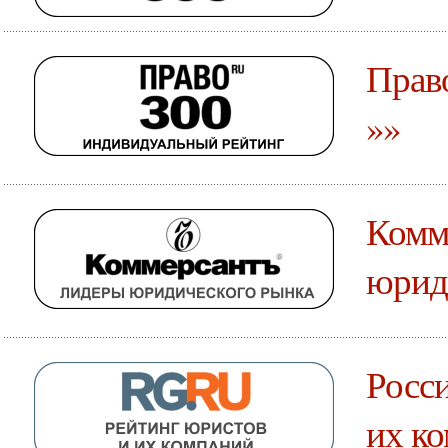
Прав
»»
Комм
юрид
Росси
их к