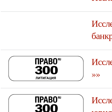
Иссле
банкр
Иссле
»»
Иссле
юрид