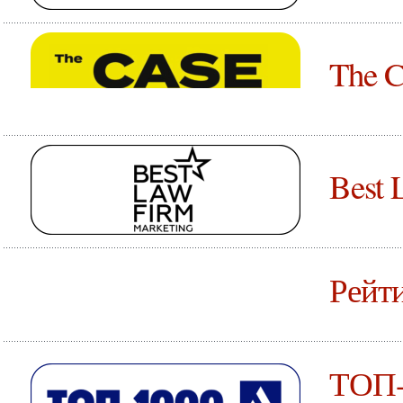
The C
Best 
Рейт
ТОП-