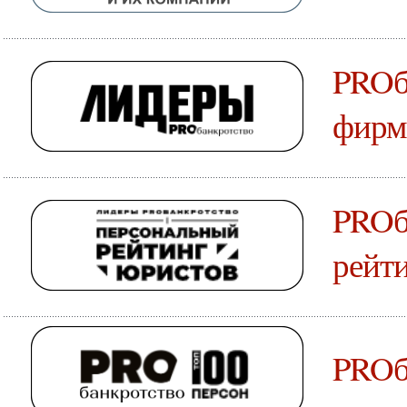
PROб
фирм
PROб
рейт
PROб