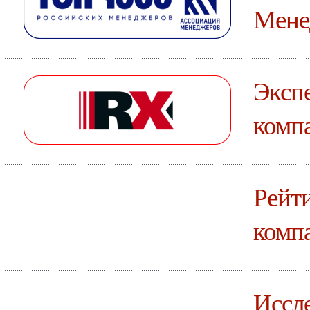
Мене
Эксп
комп
Рейт
комп
Иссле