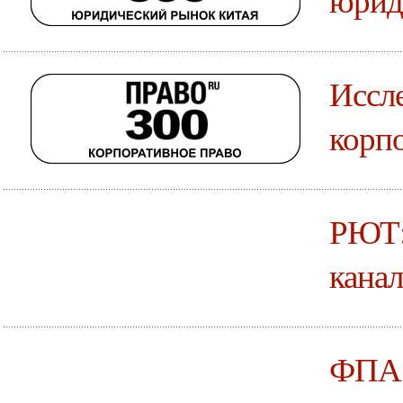
Иссле
корпо
РЮТ:
канал
ФПА: