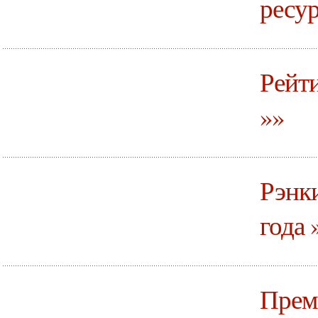
ресур
Рейт
»»
Рэнки
года 
Прем