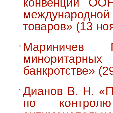
конвенции ООН
международ
товаров» (13 ноя
Мариничев 
миноритарн
банкротстве» (29
Дианов В. Н. «
по контрол