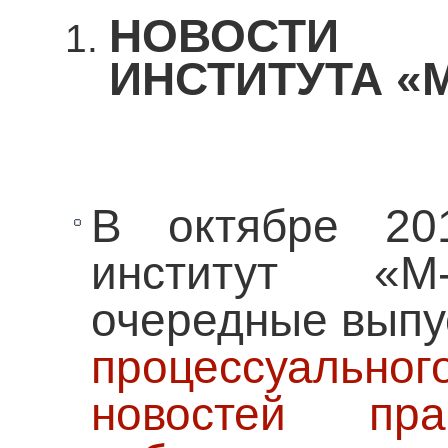
НО
ВОС
ТИ
ИН
СТИТУТА «
В октябре 20
институт «М-
очередные вып
процессуальног
новостей пра