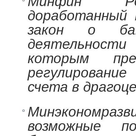
Минфин 
доработанный 
закон о ба
деятельност
которым пре
регулирование
счета в драгоц
Минэкономраз
возможные п