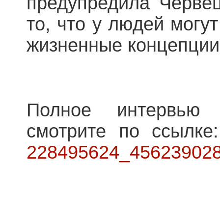
предупредила Черве
то, что у людей могу
жизненные концепци
Полное интервью
смотрите по ссылк
228495624_45623902