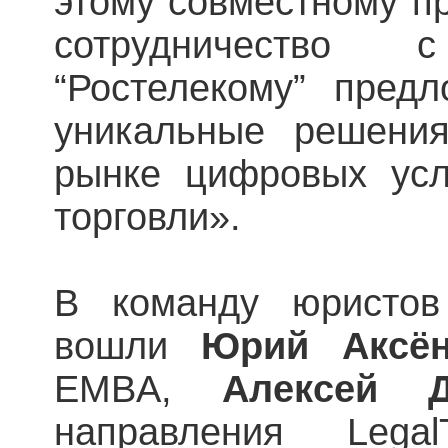
этому совместному пр
сотрудничество 
“Ростелекому” пред
уникальные решени
рынке цифровых усл
торговли».
В команду юристов
вошли
Юрий Аксё
EMBA,
Алексей Д
направления Leg