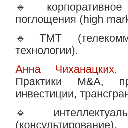
🔹корпоративно
поглощения (high mark
🔹ТМТ (телекомм
технологии).
Анна Чиханацких,
с
Практики M&A, п
инвестиции, трансгра
🔹интеллектуаль
(консультирование).