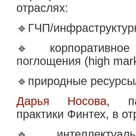
отраслях:
🔹ГЧП/инфраструктур
🔹корпоративно
поглощения (high mark
🔹природные ресурсы/
Дарья Носова
, па
практики Финтех, в от
🔹интеллектуаль