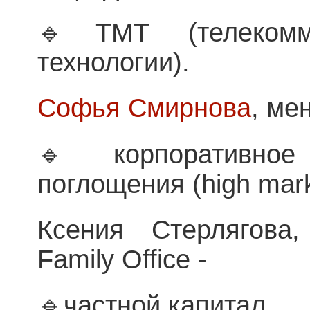
🔹ТМТ (телекомм
технологии).
Софья Смирнова
, ме
🔹корпоративно
поглощения (high mark
Ксения Стерлягова,
Family Office -
🔹частной капитал.