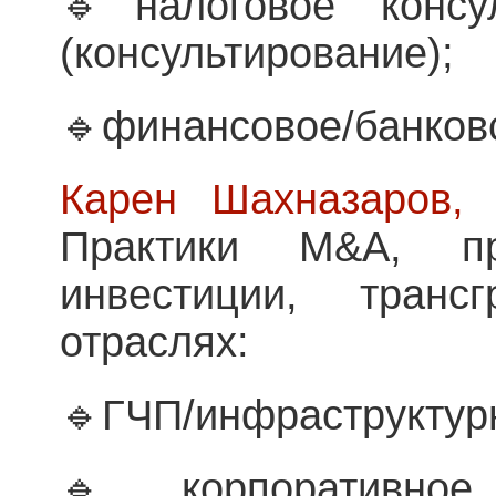
🔹налоговое консу
(консультирование);
🔹финансовое/банковс
Карен Шахназаров,
п
Практики M&A, п
инвестиции, транс
отраслях:
🔹ГЧП/инфраструктур
🔹корпоративно