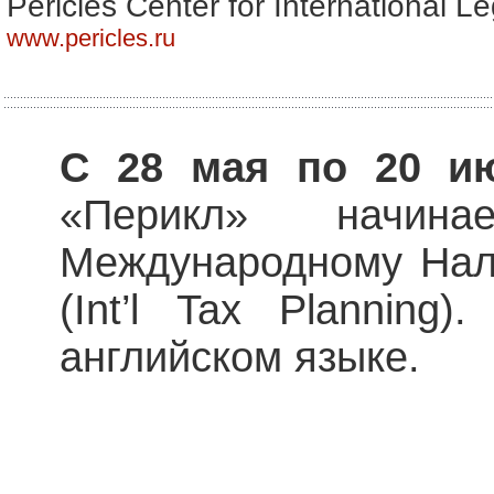
Pericles Center for International L
www.pericles.ru
С 28 мая по 20 и
«Перикл» начин
Международному Нал
(Int’l Tax Planning
английском языке.