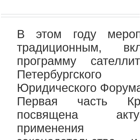
В этом году мероп
традиционным, в
программу сателли
Петербургског
Юридического Форум
Первая часть Кр
посвящена акт
применения а