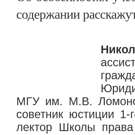
содержании расскажу
Ник
асс
гра
Юрид
МГУ им. М.В. Ломоно
советник юстиции 1-
лектор Школы права 