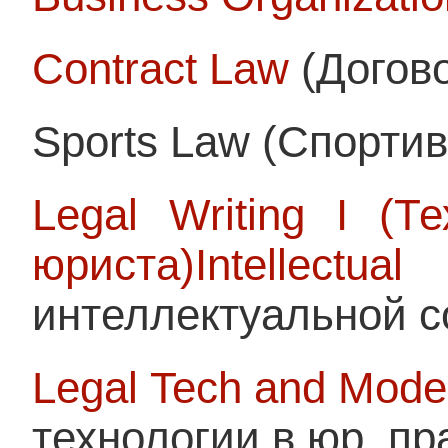
Contract Law
(Догов
Sports Law (Спортив
Legal Writing I (
юриста)
Intellect
интеллектуальной с
Legal Tech and Mode
технологии в юр. пр