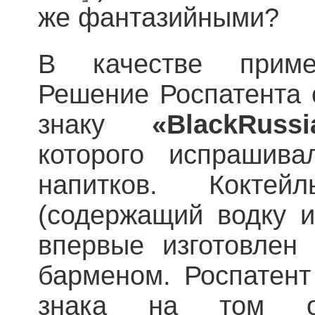
же фантазийными?
В качестве прим
Решение Роспатента о
знаку
«
Black
Russi
которого испрашива
напитков. Коктей
(содержащий водку 
впервые изготовлен 
барменом. Роспатент
знака на том о