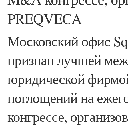
PREQVECA
Московский офис Squ
признан лучшей ме
юридической фирмой
поглощений на еже
конгрессе, организо