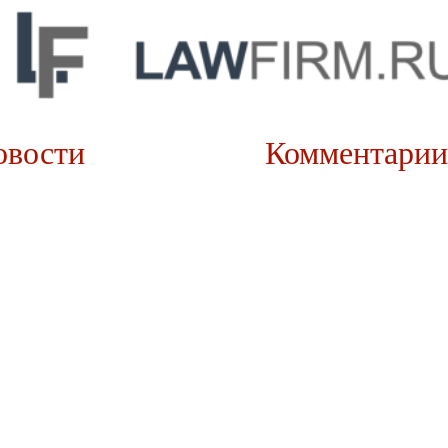
овости
Коммента