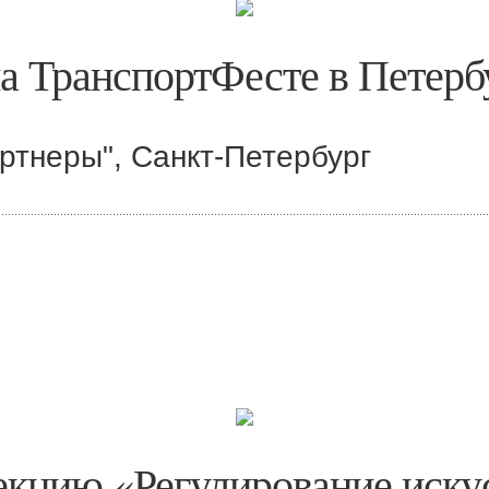
а ТранспортФесте в Петерб
ртнеры", Санкт-Петербург
кцию «Регулирование искус