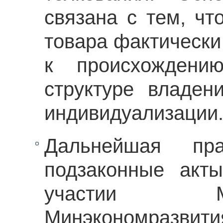
связана с тем, чт
товара фактически
к происхождени
структуре владен
индивидуализации
Дальнейшая пр
подзаконные акт
участии М
Минэкономразвития