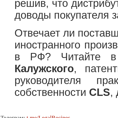
решив, что дистрибут
доводы покупателя 
Отвечает ли поставщ
иностранного произ
в РФ? Читайте
Калужског
o
, патен
руководителя прак
собственности
CLS
,
Телеграм:
t.me/LegalRecipes