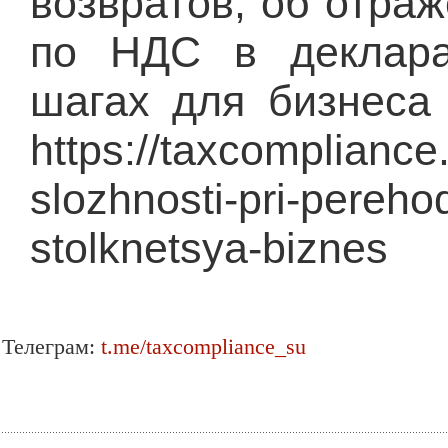
возвратов, об отра
по НДС в деклара
шагах для бизнеса
https://taxcompliance
slozhnosti-pri-pereho
stolknetsya-biznes
Телеграм:
t.me/taxcompliance_su