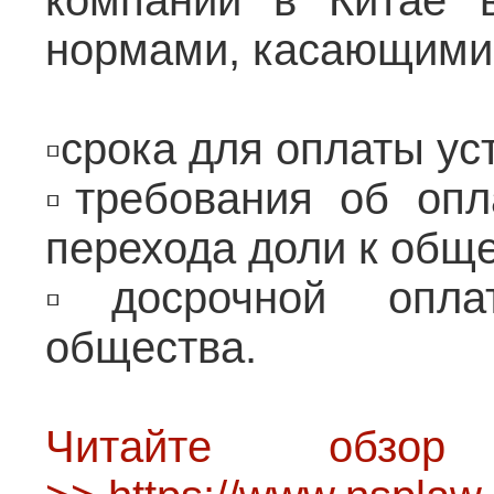
компании в Китае 
нормами, касающими
▫️срока для оплаты ус
▫️требования об опл
перехода доли к обще
▫️досрочной опла
общества.
Читайте обз