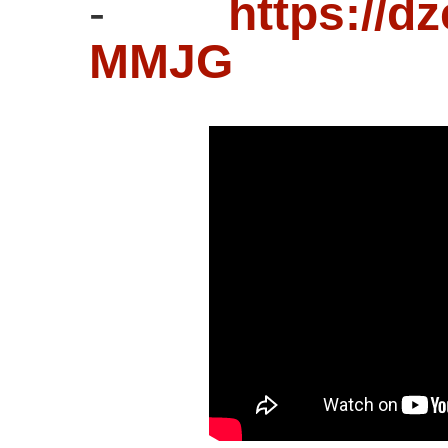
-
https://d
MMJG