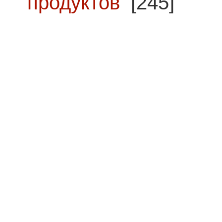
продуктов
[245]