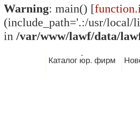
Warning
: main() [
function.
(include_path='.:/usr/loca
in
/var/www/lawf/data/law
Каталог юр. фирм
Нов