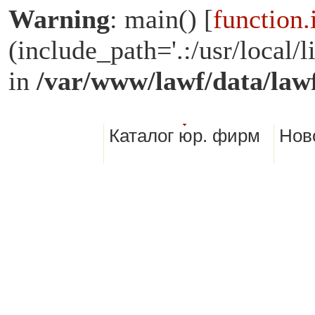
Warning
: main() [
function.
(include_path='.:/usr/loca
in
/var/www/lawf/data/law
Каталог юр. фирм
Нов