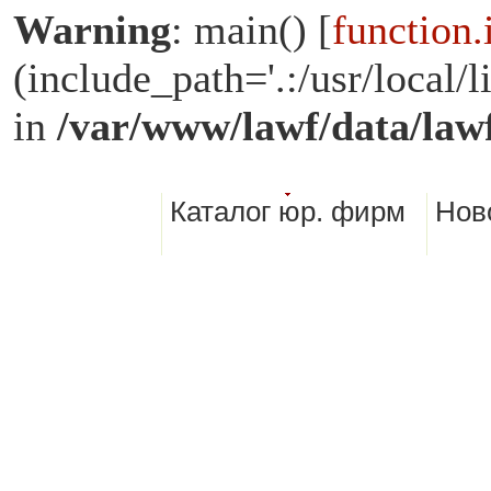
Warning
: main() [
function.
(include_path='.:/usr/loca
in
/var/www/lawf/data/law
Каталог юр. фирм
Нов