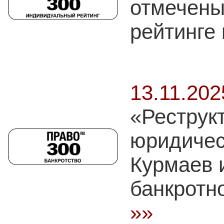
отмечены
рейтинге
13.11.20
«Реструк
юридичес
Курмаев и
банкротн
»»